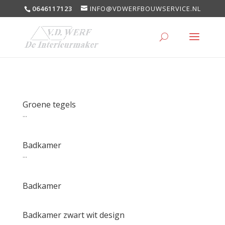
0646117123
INFO@VDWERFBOUWSERVICE.NL
Groene tegels
...
Badkamer
...
Badkamer
Badkamer zwart wit design