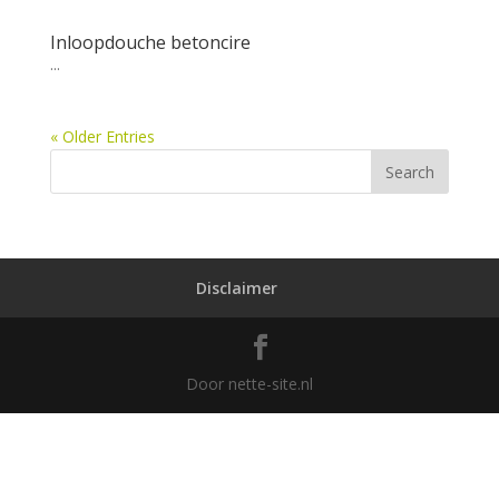
Inloopdouche betoncire
...
« Older Entries
Disclaimer
Door nette-site.nl