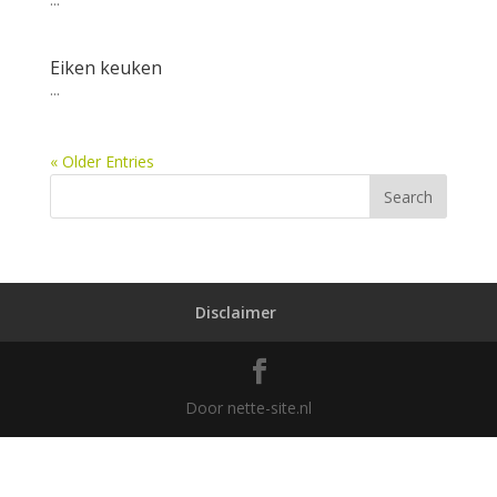
Eiken keuken
...
« Older Entries
Disclaimer
Door nette-site.nl